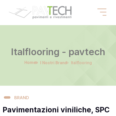
Italflooring - pavtech
Home
I Nostri Brand
Italflooring
BRAND
Pavimentazioni viniliche, SPC