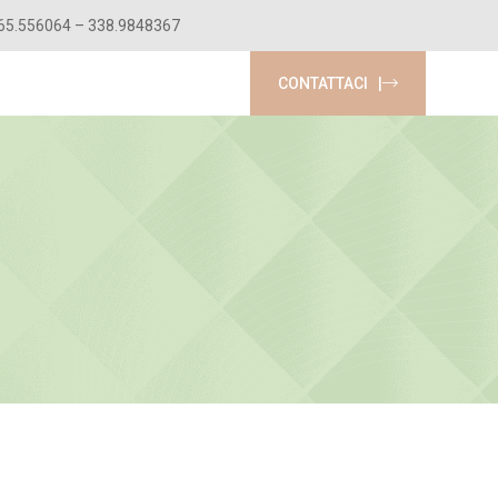
0365.556064 – 338.9848367
CONTATTACI |