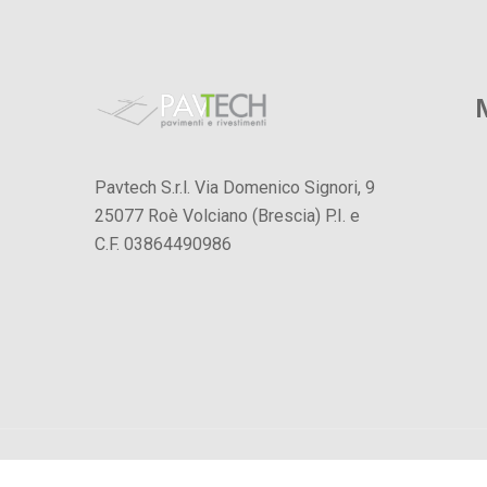
Pavtech S.r.l. Via Domenico Signori, 9
25077 Roè Volciano (Brescia) P.I. e
C.F. 03864490986
Copyright ©2024 Pavtech srl. All Rights Reserved