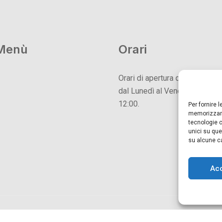
Menù
Orari
Orari di apertura dello showr
dal Lunedì al Venerdì dalle 08:
12:00.
Per fornire 
memorizzare
tecnologie c
unici su que
su alcune ca
Ac