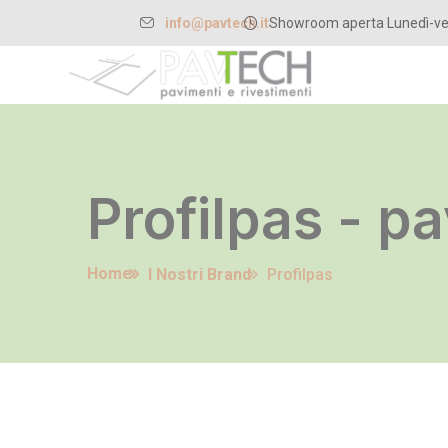
info@pavtech.it
Showroom aperta Lunedì-ven
Profilpas - p
Home
I Nostri Brand
Profilpas