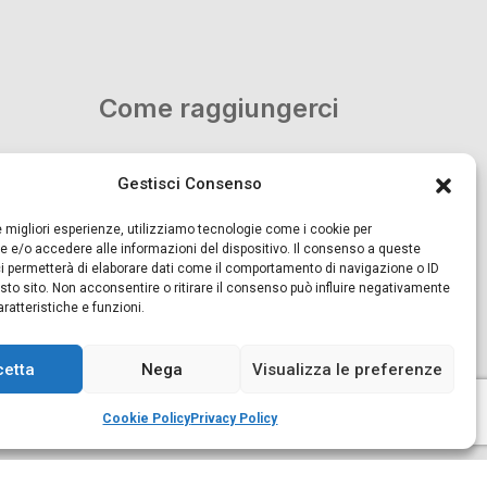
Come raggiungerci
oom:
Dall’uscita di Desenzano e di
Gestisci Consenso
00 alle
Brescia Est seguire le indicazioni
per Salò – Lago di Garda.
le migliori esperienze, utilizziamo tecnologie come i cookie per
 e/o accedere alle informazioni del dispositivo. Il consenso a queste
i permetterà di elaborare dati come il comportamento di navigazione o ID
sto sito. Non acconsentire o ritirare il consenso può influire negativamente
ratteristiche e funzioni.
cetta
Nega
Visualizza le preferenze
Cookie Policy
Privacy Policy
Cookie Policy
Privacy Policy