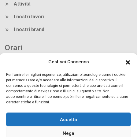
Attività
I nostri lavori
I nostri brand
Orari
Gestisci Consenso
Orari di apertura dello showroom:
dal Lunedì al Venerdì dalle 08:00 alle 12:00.
Per fornire le migliori esperienze, utilizziamo tecnologie come i cookie
per memorizzare e/o accedere alle informazioni del dispositivo. Il
Come raggiungerci
consenso a queste tecnologie ci permetterà di elaborare dati come il
comportamento di navigazione o ID unici su questo sito. Non
acconsentire o ritirare il consenso può influire negativamente su alcune
caratteristiche e funzioni.
Dall’uscita di Desenzano e di Brescia Est seguire le
indicazioni per Salò – Lago di Garda.
Accetta
Nega